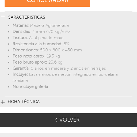
COTICE AHORA
CARACTERISTICAS
Material:
Madera Aglomerada
Densidad:
15mm 670 kg./m^3.
Textura:
Azul pintado mate
Resistencia a la humedad:
8%
Dimensiones
: 500 x 800 x 450 mm
Peso neto aprox:
19,3 kg
Peso bruto aprox:
23,6 kg
Garantía:
5 años en madera y 2 años en herrajes
Incluye:
Lavamanos de mesón integrado en porcelana
sanitaria
No incluye grifería
FICHA TÉCNICA
VOLVER