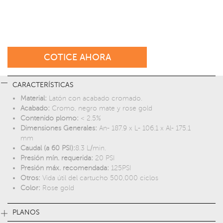
COTICE AHORA
CARACTERÍSTICAS
Material:
Latón con acabado cromado.
Acabado:
Cromo, negro mate y rose gold
Contenido plomo:
< 2.5%
Dimensiones Generales:
An- 187.9 x L- 106.1 x Al- 175.1
mm
Caudal (a 60 PSI):
8.3 L/min.
Presión mín. requerida:
20 PSI
Presión máx. recomendada:
125PSI
Otros:
Vida útil del cartucho 500,000 ciclos
Color:
Rose gold
PLANOS