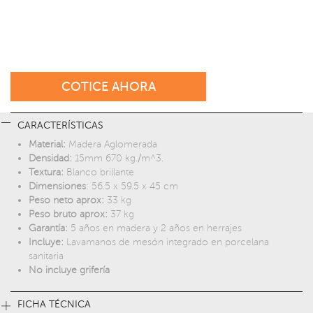
COTICE AHORA
CARACTERÍSTICAS
Material:
Madera Aglomerada
Densidad:
15mm 670 kg./m^3.
Textura:
Blanco brillante
Dimensiones
: 56.5 x 59.5 x 45 cm
Peso neto aprox:
33 kg
Peso bruto aprox:
37 kg
Garantía:
5 años en madera y 2 años en herrajes
Incluye:
Lavamanos de mesón integrado en porcelana
sanitaria
No incluye grifería
FICHA TÉCNICA