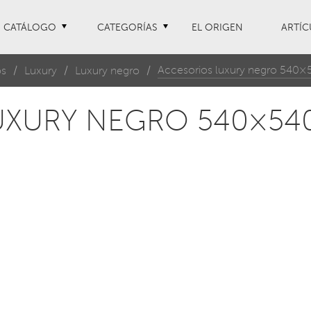
CATÁLOGO
CATEGORÍAS
EL ORIGEN
ARTÍC
Accesorios luxury negro 540×
os
Luxury
Luxury negro
UXURY NEGRO 540×54