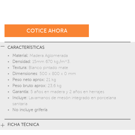
COTICE AHORA
CARACTERÍSTICAS
Material:
Madera Aglomerada
Densidad:
15mm 670 kg./m^3.
Textura:
Blanco pintado mate
Dimensiones
: 500 x 800 x 0 mm
Peso neto aprox:
21 kg
Peso bruto aprox:
23,6 kg
Garantía:
5 años en madera y 2 años en herrajes
Incluye:
Lavamanos de mesón integrado en porcelana
sanitaria
No incluye grifería
FICHA TÉCNICA