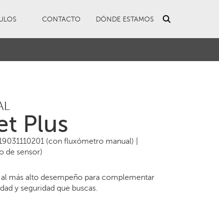
ULOS
CONTACTO
DÓNDE ESTAMOS
AL
et Plus
 19031110201 (con fluxómetro manual) |
o de sensor)
n al más alto desempeño para complementar
dad y seguridad que buscas.