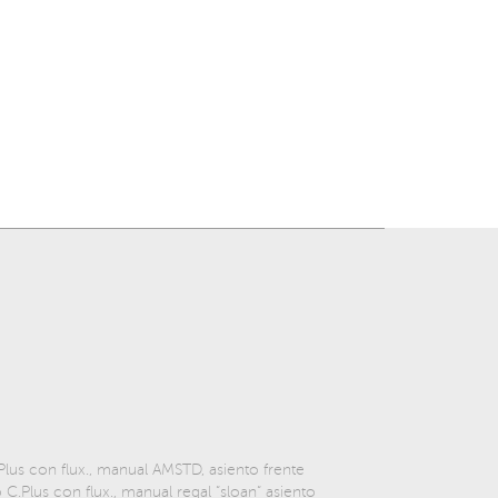
lus con flux., manual AMSTD, asiento frente
C.Plus con flux., manual regal “sloan“ asiento