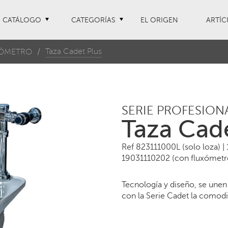
CATÁLOGO
CATEGORÍAS
EL ORIGEN
ARTÍC
Taza Cadet Plus
XÓMETRO
SERIE PROFESION
Taza Cad
Ref 823111000L (solo loza) |
19031110202 (con fluxómetr
Tecnología y diseño, se une
con la Serie Cadet la comodi