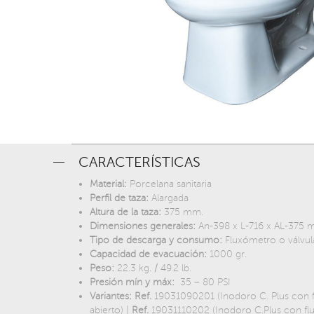
CARACTERÍSTICAS
Material:
Porcelana sanitaria
Perfil de taza:
Alargada
Altura de la taza:
375 mm.
Dimensiones generales:
An-398 x L-716 x AL-375
Tipo de descarga y consumo:
Fluxómetro o válvula
Capacidad de evacuación:
1000 gr.
Peso:
22.3 kg. / 49.2 lb.
Presión mín y máx:
35 – 80 PSI
Variantes: Ref.
19031090201 (Inodoro C. Plus con f
abierto) |
Ref.
19031110202 (Inodoro C.Plus con flux