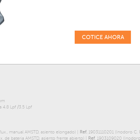
COTICE AHORA
 mm
 4.8 Lpf /3.5 Lpf
lux., manual AMSTD, asiento elongado) |
Ref.
19031110201 (Inodoro C. P
. de bateria AMSTD, asiento frente abierto) |
Ref
. 1903109020 (Inodoro 