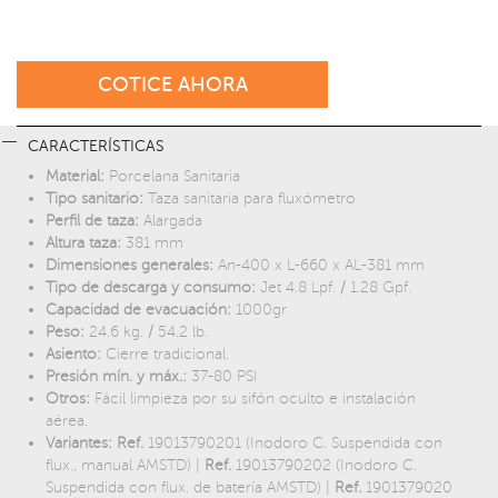
COTICE AHORA
CARACTERÍSTICAS
Material:
Porcelana Sanitaria
Tipo sanitario:
Taza sanitaria para fluxómetro
Perfil de taza:
Alargada
Altura taza:
381 mm
Dimensiones generales:
An-400 x L-660 x AL-381 mm
Tipo de descarga y consumo:
Jet 4.8 Lpf. / 1.28 Gpf.
Capacidad de evacuación:
1000gr
Peso:
24.6 kg. / 54.2 lb.
Asiento:
Cierre tradicional.
Presión mín. y máx.:
37-80 PSI
Otros:
Fácil limpieza por su sifón oculto e instalación
aérea.
Variantes: Ref.
19013790201 (Inodoro C. Suspendida con
flux., manual AMSTD) |
Ref.
19013790202 (Inodoro C.
Suspendida con flux. de batería AMSTD) |
Ref.
1901379020